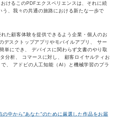
eにおけるこのPDFエクスペリエンスは、それに続
いう、我々の共通の旅路における新たな一歩で
優れた顧客体験を提供できるよう企業・個人のお
20以上のデスクトップアプリやモバイルアプリ、 サー
署名が簡単にでき、 デバイスに関わらず文書のやり取
 データ分析、 コマースに対し、 顧客ロイヤルティお
で、 アドビの人工知能（AI）と機械学習のプラ
00点の中から”あなた”のために厳選した作品をお届