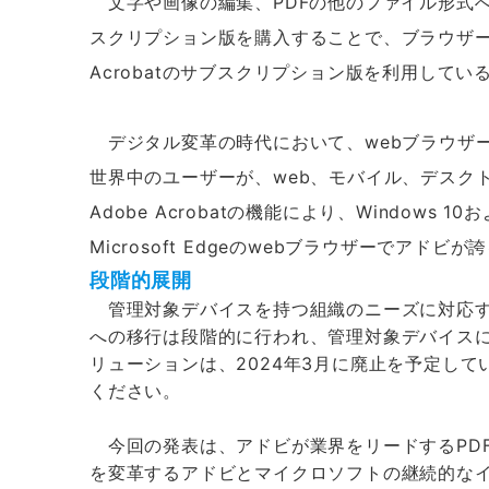
文字や画像の編集、PDFの他のファイル形式への
スクリプション版を購入することで、ブラウザーの拡
Acrobatのサブスクリプション版を利用しているM
デジタル変革の時代において、webブラウザ
世界中のユーザーが、web、モバイル、デスクトッ
Adobe Acrobatの機能により、Window
Microsoft Edgeのwebブラウザーでア
段階的展開
管理対象デバイスを持つ組織のニーズに対応するため、A
への移行は段階的に行われ、管理対象デバイスには最
リューションは、2024年3月に廃止を予定し
ください。
今回の発表は、アドビが業界をリードするPD
を変革するアドビとマイクロソフトの継続的なイニシアチブ