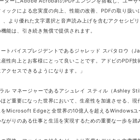
FリーダーにAdobe AcrobatのPDFエンジンを搭載し、
ィックによる忠実度の向上、性能の改善、PDFの取り扱い
）、より優れた文字選択と音声読み上げを含むアクセシビリ
の機能は、引き続き無償で提供されます。
レートバイスプレジデントであるジャレッド スパタロウ（Jare
向上とお客様にとって良いことです。アドビのPDF技術がMi
にアクセスできるようになります。」
 マネージャーであるアシュレイ スティル（Ashley St
いほど重要になった世界において、生産性を加速させる、現
icrosoft Edgeと全世界の10億人を超えるWind
つながりのある仕事と生活を実現するための重要な一歩を踏