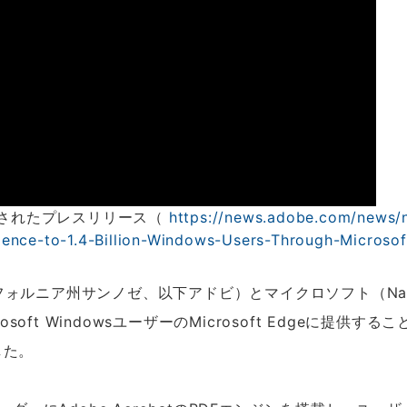
表されたプレスリリース（
https://news.adobe.com/news/
ience-to-1.4-Billion-Windows-Users-Through-Microso
リフォルニア州サンノゼ、以下アドビ）とマイクロソフト（Nas
icrosoft WindowsユーザーのMicrosoft Edge
した。