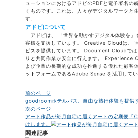
ューションにおけるアドビのPDFと電子署名の統合
くものです。これは、人々がデジタルワークと
す。
アドビについて
アドビは、 「世界を動かすデジタル体験を」を
客様を支援しています。 Creative Clou
ビスを提供しています。 Document Clou
りと共同作業が安全に行えます。 Experienc
よび企業の長期的な成功を推進する優れた顧客体
ットフォームであるAdobe Senseiを活用して
前のページ
投
goodroomホテルパス、自由な旅行体験を提供す
稿
次のページ
ナ
アート作品が毎月自宅に届くアートの定期便「Cas
けします。
ビ
関連記事
ゲ