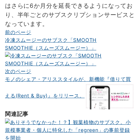
はさらに6か月分を延長できるようになってお
り、半年ごとのサブスクリプションサービスと
なっています。
前のページ
投
冷凍スムージーのサブスク「SMOOTH
稿
SMOOTHIE（スムーズスムージー）」
ナ
ビ
次のページ
ゲ
モノのシェア・アリススタイルが、新機能『借りて買
ー
える(Rent & Buy)』をリリース。
シ
ョ
関連記事
ン