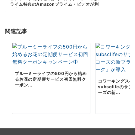
ー
ライム特典のAmazonプライム・ビデオが利
用率で他を圧倒
シ
ョ
関連記事
ン
ブルーミーライフの500円から始め
るお花の定期便サービス初回無料ク
コワーキングスペ
ーポン...
subsclifeの
ーズの新...