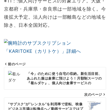
※11：:個人向けサービスの対象エリア。大阪・
京都府・兵庫県・奈良県は一部地域を除く。今
後拡大予定。法人向けは一部離島などの地域を
除き、日本全国対応。
前のページ
投
「今」のために使う自宅の収納。新生活目前、
稿
あふれた服は倉庫に預けよう！月額制スーツの
『着ルダケ』、個人向け倉庫サービスの
ナ
「minikura」とサービス提携~2020年3月2
日（月）よりスタート~
次のページ
ビ
ゲ
“サブスク”が“レンタル”を利用率で逆転、映像
ビジネス市場は転換点へ／動画サービスではプ