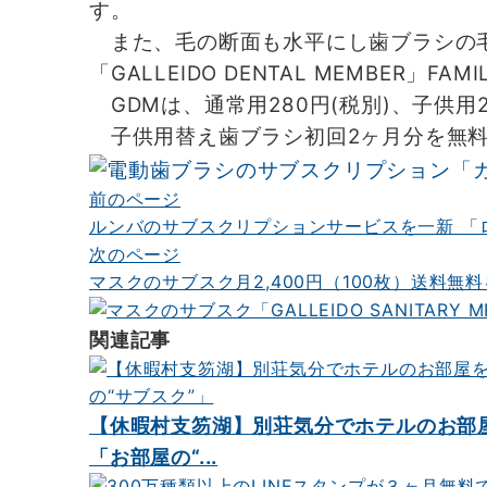
す。
また、毛の断面も水平にし歯ブラシの
「GALLEIDO DENTAL MEMBER
GDMは、通常用280円(税別)、子供用
子供用替え歯ブラシ初回2ヶ月分を無料
前のページ
投
ルンバのサブスクリプションサービスを一新 「
稿
次のページ
ナ
マスクのサブスク月2,400円（100枚）送料無
ビ
関連記事
ゲ
ー
シ
【休暇村支笏湖】別荘気分でホテルのお部
「お部屋の“...
ョ