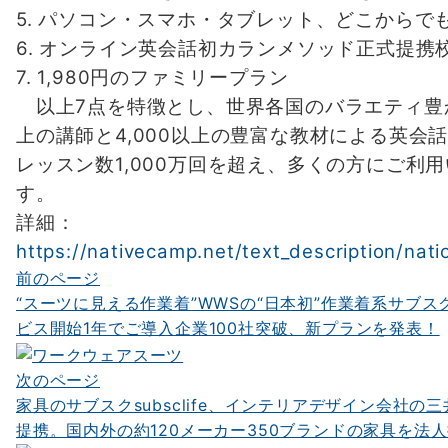
5. パソコン・スマホ・タブレット、どこからで
6. オンライン英会話初カランメソッド正式提携
7. 1,980円のファミリープラン
以上7点を特徴とし、世界各国のバラエティ豊か
上の講師と4,000以上の豊富な教材による英会
レッスン数1,000万回を超え、多くの方にご利
す。
詳細：
https://nativecamp.net/text_description/nat
前のページ
投
“スーツに見える作業着”WWSの“日本初”作業着系サブ
稿
ビス開始1年でご導入企業100社突破、新プランを発表！
ナ
次のページ
ビ
家具のサブスクsubsclife、インテリアデザイン会社の
ゲ
提携。国内外の約120メーカー350ブランドの家具を法