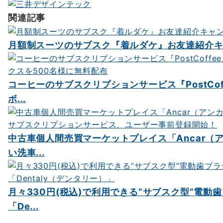
ー
関連記事
シ
ョ
月額制スーツのサブスク『着ルダケ』お友達紹介
ン
コーヒーのサブスクリプションサービス『PostCof
ボ...
中古車個人間売買マーケットプレイス「Ancar（
い洗車...
月々330円(税込)で利用できる”サブスク型”電動
「De...