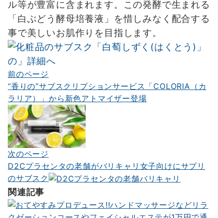
ル等が豊富に含まれます。この発酵で生まれる
「白ぶどう酵母培養液」を惜しみなく配合する
事で美しいお肌作りを目指します。
前のページ
投
“香りの”サブスクリプションサービス「COLORIA（カ
稿
ラリア）」から新色アトマイザー登場
ナ
ビ
ゲ
次のページ
ー
D2Cプラセンタの老舗がバリキャリ女子向けにサプリ
シ
のサブスク
ョ
関連記事
ン