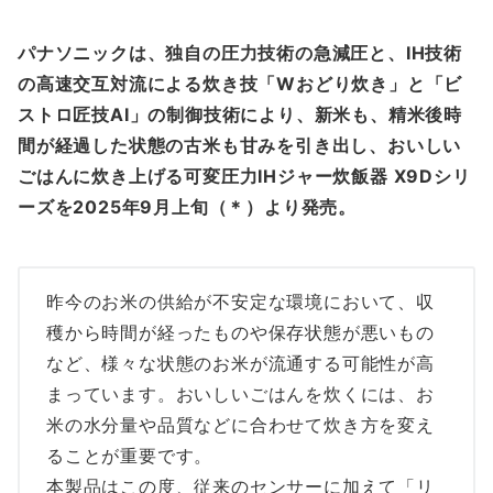
パナソニックは、独自の圧力技術の急減圧と、IH技術
の高速交互対流による炊き技「Wおどり炊き」と「ビ
ストロ匠技AI」の制御技術により、新米も、精米後時
間が経過した状態の古米も甘みを引き出し、おいしい
ごはんに炊き上げる可変圧力IHジャー炊飯器 X9Dシリ
ーズを2025年9月上旬（＊）より発売。
昨今のお米の供給が不安定な環境において、収
穫から時間が経ったものや保存状態が悪いもの
など、様々な状態のお米が流通する可能性が高
まっています。おいしいごはんを炊くには、お
米の水分量や品質などに合わせて炊き方を変え
ることが重要です。
本製品はこの度、従来のセンサーに加えて「リ