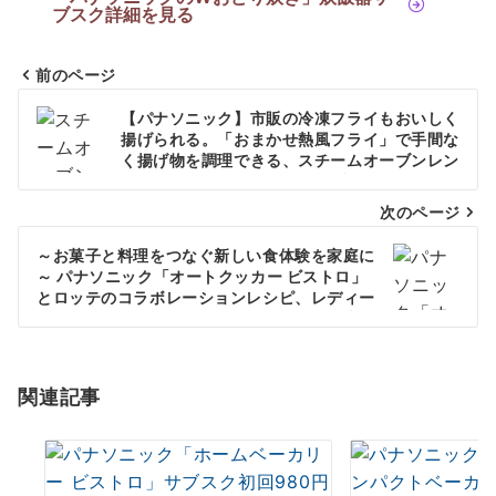
ブスク詳細を見る
前のページ
投
【パナソニック】市販の冷凍フライもおいしく
稿
揚げられる。「おまかせ熱風フライ」で手間な
く揚げ物を調理できる、スチームオーブンレン
ナ
ジ ビストロ NE-UBS10Dを発売
次のページ
ビ
ゲ
～お菓子と料理をつなぐ新しい食体験を家庭に
～ パナソニック「オートクッカー ビストロ」
ー
とロッテのコラボレーションレシピ、レディー
ボーデンを使ったポタージュなど秋冬の食卓を
シ
彩るメニューを公開
ョ
関連記事
ン