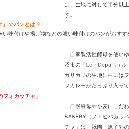
は、
生地に対して半分以
す。
ク』のパンとは？
辛い味付けや揚げ物などの濃い味付けのパンがおすす
自家製活性酵母を使いゆ
沼市の「Le・Depart
カリカリの生地に中には
フカレーがたっぷり
入っ
のフォカッチャ」
自然酵母や小麦にこだわった
BAKERY（ノトヒバカ
チャ」は、
祇園・原了郭