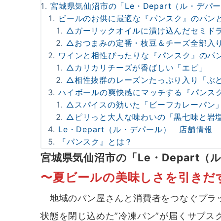
宮城県気仙沼市の「Le・Depart（ル・デパ
ビールのお供に最適な『パンスク』のパン
△ガーリックオイルに漬け込んだセミド
△おつまみの定番・枝豆＆チーズ全部入
ワインと相性ぴったりな『パンスク』のパ
△カリカリチーズが香ばしい「エピ」
△相性抜群のレーズンたっぷり入り「ぶ
ハイボールの爽快感にマッチする『パンス
△スパイスの効いた「ビーフカレーパン
△ピリっと大人な味わいの「黒七味と岩
Le・Depart（ル・デパール） 店舗情報
『パンスク』とは？
宮城県気仙沼市の「Le・Depart
〜夏ビールの美味しさを引きだ
地域のパン屋さんと消費者をつなぐプラッ
状態を閉じ込めた”冷凍パン”が届くサブス