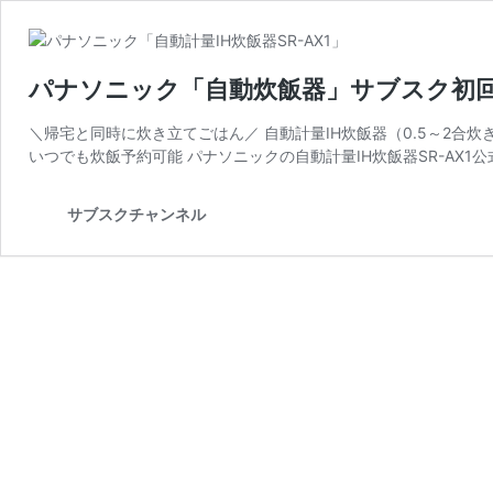
パナソニック「自動炊飯器」サブスク初回9
＼帰宅と同時に炊き立てごはん／ 自動計量IH炊飯器（0.5～2合
いつでも炊飯予約可能 パナソニックの自動計量IH炊飯器SR-AX1公
サブスクチャンネル