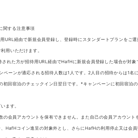
」に関する注意事項
間に、招待用URL経由で新規会員登録し、登録時にスタンダートプランを
でご利用いただけます。
の間に、招待された方が招待用URL経由でHafHに新規会員登録した場合
キャンペーンが適応される招待人数は1人です。2人目の招待からは1名
方の初回宿泊のチェックイン日翌日です。*キャンペーンに初回宿泊
ざいます。
複数の会員アカウントを保有できません。また自己の会員アカウント
、HafHコイン進呈の対象外とし、さらにHafHの利用停止又は会