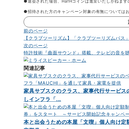
●退会された場合、HafHコインは進呈いたしかねま
●招待された方のキャンペーン対象の有無については
前のページ
投
【クラブツーリズム】「クラブツーリズムパス」
稿
次のページ
ナ
特許技術『曲面サウンド』搭載、テレビの音を
ビ
関連記事
ゲ
ー
シ
家具サブスクのクラス、家事代行サービス
しインフラ「...
ョ
ン
本と出会うための本屋「文喫」個人向け定