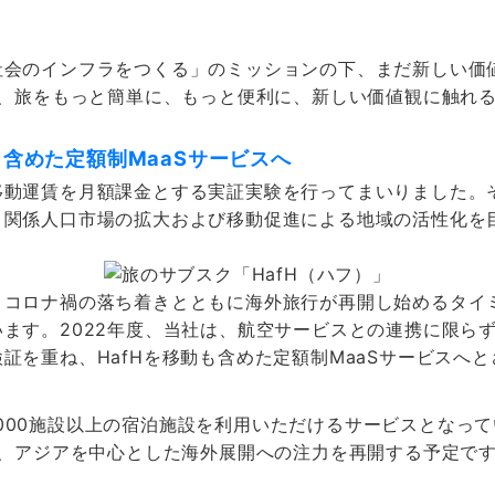
。
社会のインフラをつくる」のミッションの下、まだ新しい価
は、旅をもっと簡単に、もっと便利に、新しい価値観に触れ
も含めた定額制MaaSサービスへ
動運賃を月額課金とする実証実験を行ってまいりました。その
、関係人口市場の拡大および移動促進による地域の活性化を
、コロナ禍の落ち着きとともに海外旅行が再開し始めるタイ
ます。2022年度、当社は、航空サービスとの連携に限ら
証を重ね、HafHを移動も含めた定額制MaaSサービスへ
1,000施設以上の宿泊施設を利用いただけるサービスとなっ
で、アジアを中心とした海外展開への注力を再開する予定で