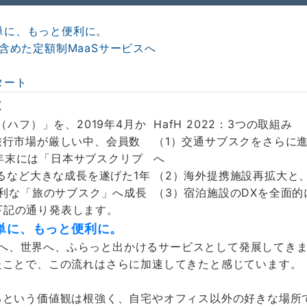
単に、もっと便利に。
含めた定額制MaaSサービスへ
タート
は
H（ハフ）」を、2019年4月か
HafH 2022：3つの取組み
旅行市場が厳しい中、会員数
（1）交通サブスクをさらに進
昨年末には「日本サブスクリプ
へ
るなど大きな成長を遂げた1年
（2）海外提携施設再拡大と
便利な「旅のサブスク」へ成長
（3）宿泊施設のDXを全面的
を下記の通り発表します。
単に、もっと便利に。
日本へ、世界へ、ふらっと出かけるサービスとして発展してき
たことで、この流れはさらに加速してきたと感じています。
るという価値観は根強く、自宅やオフィス以外の好きな場所