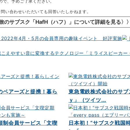
すので、予めご了承ください。
お問い合わせいただいても回答いたしかねます。
旅のサブスク「HafH（ハフ）」について詳細を見る〉
2022年4月・5月の会員専用の趣味イベント 好評実施
聴こえやすい音に変換するテクノロジー「ミライスピーカー
のベアーズと提携！暮ら
東急電鉄株式会社のサブ
ｙ」（ツイツ...
額制会員サービス「文喫
日本初！“サブスク戦国