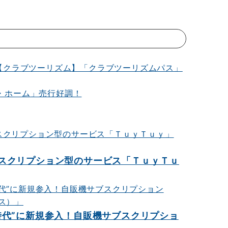
〉
・ホーム」売行好調！
スクリプション型のサービス「ＴｕｙＴｕ
時代”に新規参入！自販機サブスクリプショ