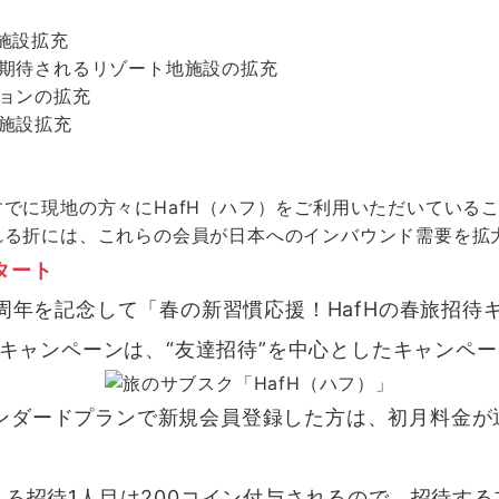
施設拡充
が期待されるリゾート地施設の拡充
ョンの拡充
施設拡充
でに現地の方々にHafH（ハフ）をご利用いただいている
れる折には、これらの会員が日本へのインバウンド需要を拡
タート
3周年を記念して「春の新習慣応援！HafHの春旅招
本キャンペーンは、
“友達招待”を中心としたキャンペー
ンダードプランで新規会員登録した方は、
初月料金が通
ろ招待1人目は200コイン付与
されるので、招待する