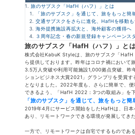
旅のサブスク「HafH（ハフ）」とは
「旅のサブスク」を通じて、旅をもっと簡
交通サブスクをさらに進化、HafHを移動も
海外提携施設再拡大と、海外顧客の獲得へ
３周年記念・春の新規登録キャンペーンス
旅のサブスク「HafH（ハフ）」と
株式会社KabuK Styleは、旅のサブスク「Haf
ら提供しております。昨年はコロナ禍において
3.5万人突破や利用可能施設1,000拠点突破、
ションビジネス大賞2021」グランプリを受賞す
となりました。2022年度も、さらに簡単で、
できるよう、「HafH 2022：3つの取組み」
「旅のサブスク」を通じて、旅をもっと簡
2019年4月にサービス開始をしたHafHは、
あり、リモートワークできる環境が発展してき
一方で、リモートワークは自宅でするものであ