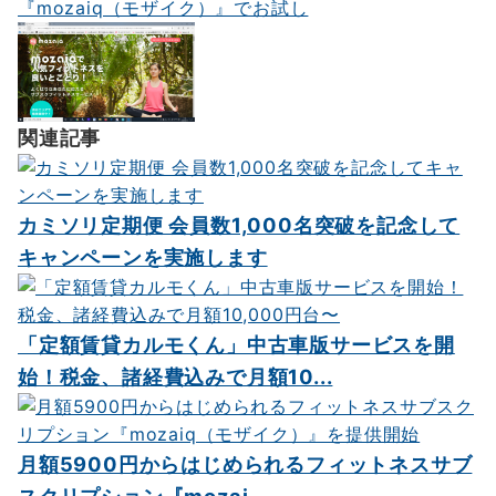
『mozaiq（モザイク）』でお試し
ゲ
ー
シ
ョ
関連記事
ン
カミソリ定期便 会員数1,000名突破を記念して
キャンペーンを実施します
「定額賃貸カルモくん」中古車版サービスを開
始！税金、諸経費込みで月額10...
月額5900円からはじめられるフィットネスサブ
スクリプション『mozai...