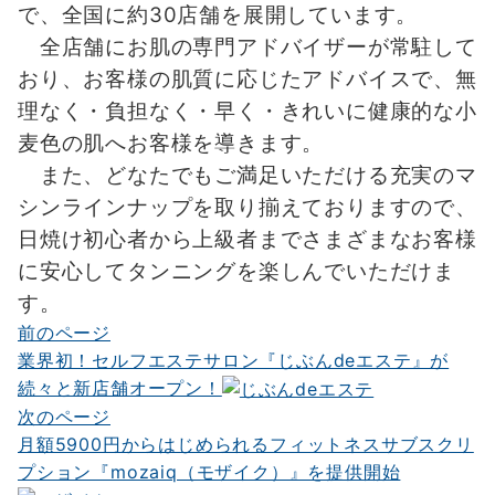
で、全国に約30店舗を展開しています。
全店舗にお肌の専門アドバイザーが常駐して
おり、お客様の肌質に応じたアドバイスで、無
理なく・負担なく・早く・きれいに健康的な小
麦色の肌へお客様を導きます。
また、どなたでもご満足いただける充実のマ
シンラインナップを取り揃えておりますので、
日焼け初心者から上級者までさまざまなお客様
に安心してタンニングを楽しんでいただけま
す。
前のページ
投
業界初！セルフエステサロン『じぶんdeエステ』が
稿
続々と新店舗オープン！
ナ
次のページ
月額5900円からはじめられるフィットネスサブスクリ
ビ
プション『mozaiq（モザイク）』を提供開始
ゲ